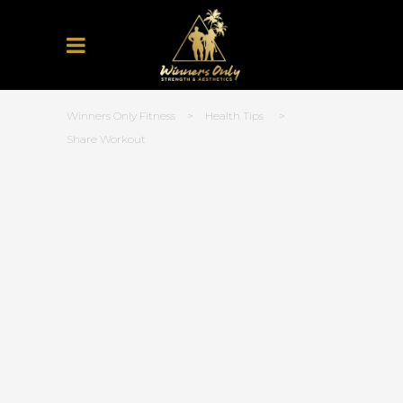
Winners Only Fitness
>
Health Tips
>
Share Workout