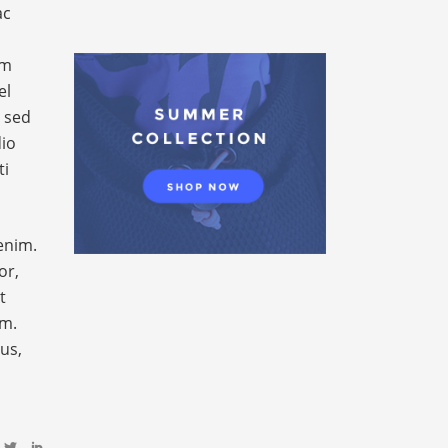
ac
am
el
s sed
dio
ti
enim.
or,
t
um.
us,