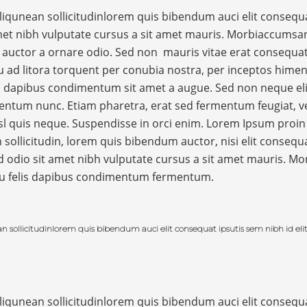
aliqunean sollicitudinlorem quis bibendum auci elit consequ
 amet nibh vulputate cursus a sit amet mauris. Morbiaccumsa
nt auctor a ornare odio. Sed non mauris vitae erat consequa
squ ad litora torquent per conubia nostra, per inceptos hime
lis dapibus condimentum sit amet a augue. Sed non neque eli
entum nunc. Etiam pharetra, erat sed fermentum feugiat, ve
l quis neque. Suspendisse in orci enim. Lorem Ipsum proin
n sollicitudin, lorem quis bibendum auctor, nisi elit consequ
ed odio sit amet nibh vulputate cursus a sit amet mauris. Mo
 eu felis dapibus condimentum fermentum.
n sollicitudinlorem quis bibendum auci elit consequat ipsutis sem nibh id elit
aliqunean sollicitudinlorem quis bibendum auci elit consequ