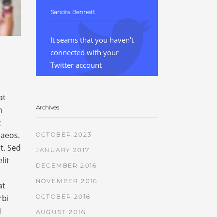
Sandra Bennett
It seams that you haven't
connected with your
Twitter account
at
Archives
n
t
naeos.
OCTOBER 2023
t. Sed
JANUARY 2017
lit
DECEMBER 2016
NOVEMBER 2016
at
rbi
OCTOBER 2016
i
AUGUST 2016