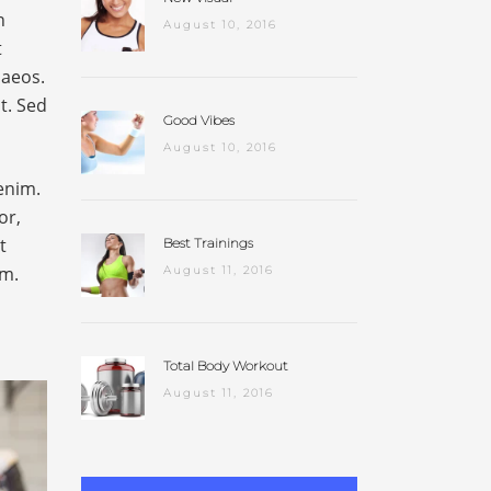
n
August 10, 2016
t
naeos.
t. Sed
Good Vibes
August 10, 2016
enim.
or,
t
Best Trainings
um.
August 11, 2016
Total Body Workout
August 11, 2016