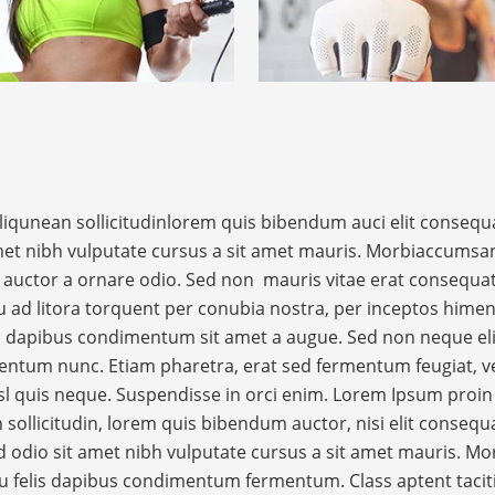
aliqunean sollicitudinlorem quis bibendum auci elit consequ
 amet nibh vulputate cursus a sit amet mauris. Morbiaccumsa
nt auctor a ornare odio. Sed non mauris vitae erat consequa
squ ad litora torquent per conubia nostra, per inceptos hime
lis dapibus condimentum sit amet a augue. Sed non neque eli
entum nunc. Etiam pharetra, erat sed fermentum feugiat, ve
l quis neque. Suspendisse in orci enim. Lorem Ipsum proin
n sollicitudin, lorem quis bibendum auctor, nisi elit consequ
ed odio sit amet nibh vulputate cursus a sit amet mauris. Mo
u felis dapibus condimentum fermentum. Class aptent tacit