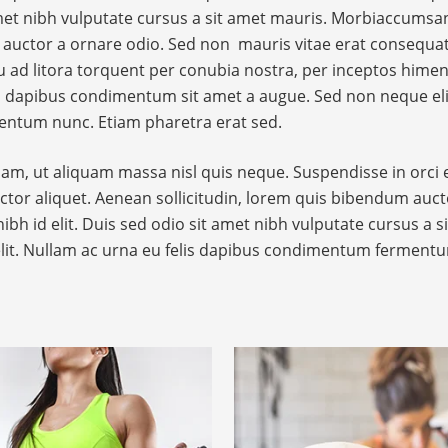
 amet nibh vulputate cursus a sit amet mauris. Morbiaccumsa
nt auctor a ornare odio. Sed non mauris vitae erat consequa
squ ad litora torquent per conubia nostra, per inceptos hime
lis dapibus condimentum sit amet a augue. Sed non neque eli
entum nunc. Etiam pharetra erat sed.
am, ut aliquam massa nisl quis neque. Suspendisse in orci 
ctor aliquet. Aenean sollicitudin, lorem quis bibendum auct
ibh id elit. Duis sed odio sit amet nibh vulputate cursus a si
lit. Nullam ac urna eu felis dapibus condimentum ferment