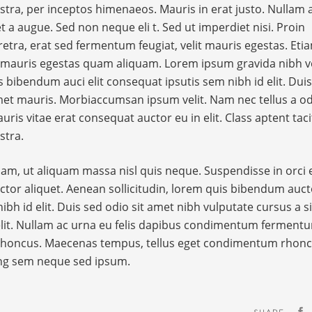
stra, per inceptos himenaeos. Mauris in erat justo. Nullam 
a augue. Sed non neque eli t. Sed ut imperdiet nisi. Proin
a, erat sed fermentum feugiat, velit mauris egestas. Eti
it mauris egestas quam aliquam. Lorem ipsum gravida nibh v
s bibendum auci elit consequat ipsutis sem nibh id elit. Dui
amet mauris. Morbiaccumsan ipsum velit. Nam nec tellus a o
is vitae erat consequat auctor eu in elit. Class aptent taci
stra.
am, ut aliquam massa nisl quis neque. Suspendisse in orci 
ctor aliquet. Aenean sollicitudin, lorem quis bibendum auct
ibh id elit. Duis sed odio sit amet nibh vulputate cursus a si
lit. Nullam ac urna eu felis dapibus condimentum ferment
am rhoncus. Maecenas tempus, tellus eget condimentum rhonc
ing sem neque sed ipsum.