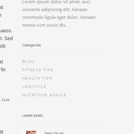
Lorem ipsum dolor sit amet, auci
at
consecte adipiscing elit. Aenean
n
commodo ligula eget dolor. Aenean
t
massa cum sociis dis.
naeos.
t. Sed
Categories
lit
at
BLOG
rbi
FITNESS TIPS
HEALTH TIPS
LIFESTYLE
NUTRITION ADVICE
. Duis
Latest posts
at
New Visual