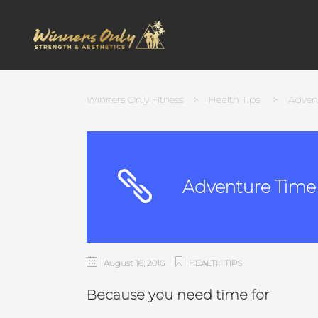
Winners Only Fitness
>
Health Tips
>
Adven
Adventure Time
August 16, 2016
HEALTH TIPS
Because you need time for